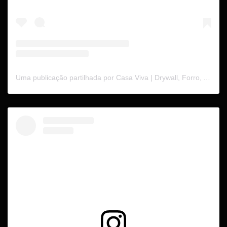
Uma publicação partilhada por Casa Viva | Drywall, Forro, Acústica Mobiliário Corporativo (@casaviva.se)