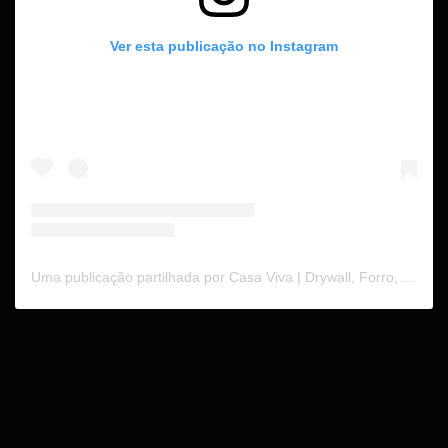
Ver esta publicação no Instagram
Uma publicação partilhada por Casa Viva | Drywall, Forro, Acústica Mobiliário Corporativo (@casaviva.se)