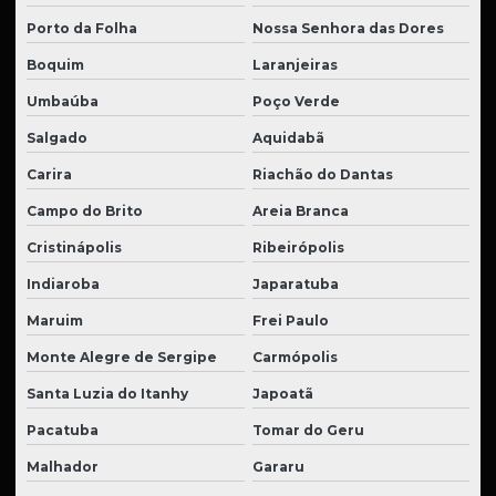
Porto da Folha
Nossa Senhora das Dores
Boquim
Laranjeiras
Umbaúba
Poço Verde
Salgado
Aquidabã
Carira
Riachão do Dantas
Campo do Brito
Areia Branca
Cristinápolis
Ribeirópolis
Indiaroba
Japaratuba
Maruim
Frei Paulo
Monte Alegre de Sergipe
Carmópolis
Santa Luzia do Itanhy
Japoatã
Pacatuba
Tomar do Geru
Malhador
Gararu