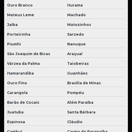
Ouro Branco
Iturama
Mateus Leme
Machado
Jaíba
Matozinhos
Porteirinha
Sarzedo
Piumhi
Nanuque
São Joaquim de Bicas
Araçuaí
Várzea da Palma
Taiobeiras
Itamarandiba
Guanhães
Ouro Fino
Brasília de Minas
Carangola
Pompéu
Barão de Cocais
Além Paraíba
Juatuba
Santa Bárbara
Espinosa
Cláudio
Cambuí
Carmo do Paranaíba