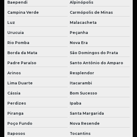
Baependi
Alpinópolis
Campina Verde
Carmópolis de Minas
Luz
Malacacheta
Urucuia
Peçanha
Rio Pomba
Nova Era
Borda da Mata
São Domingos do Prata
Padre Paraíso
Santo Antônio do Amparo
Arinos
Resplendor
Lima Duarte
Itacarambi
Cássia
Bom Sucesso
Perdizes
Ipaba
Piranga
Santa Margarida
Poço Fundo
Nova Resende
Raposos
Tocantins