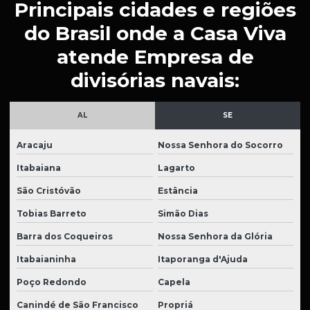
Principais cidades e regiões
Forro removivel preço
do Brasil onde a Casa Viva
Gesso acartonado em aracaju
atende Empresa de
Gesso acartonado em sergipe
divisórias navais:
Gesso acartonado teto preço m2
Instalação de divisória naval
AL
SE
Instalação de forro acartonado
Aracaju
Nossa Senhora do Socorro
Instalação de forro removivel
Itabaiana
Lagarto
Isolamento acustico para escritório
São Cristóvão
Estância
Persianas para escritório preço
Tobias Barreto
Simão Dias
Poltrona para auditorio
Barra dos Coqueiros
Nossa Senhora da Glória
Venda de divisórias para escritório
Itabaianinha
Itaporanga d'Ajuda
Venda de moveis para escritorio
Poço Redondo
Capela
Canindé de São Francisco
Propriá