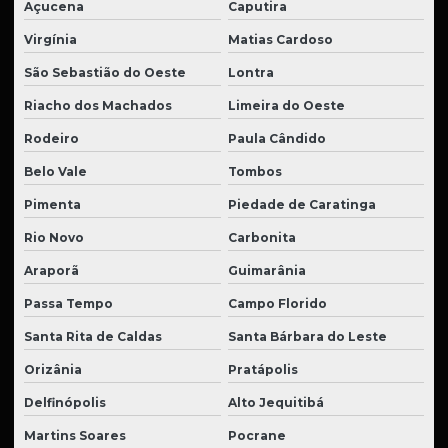
Açucena
Caputira
Virgínia
Matias Cardoso
São Sebastião do Oeste
Lontra
Riacho dos Machados
Limeira do Oeste
Rodeiro
Paula Cândido
Belo Vale
Tombos
Pimenta
Piedade de Caratinga
Rio Novo
Carbonita
Araporã
Guimarânia
Passa Tempo
Campo Florido
Santa Rita de Caldas
Santa Bárbara do Leste
Orizânia
Pratápolis
Delfinópolis
Alto Jequitibá
Martins Soares
Pocrane