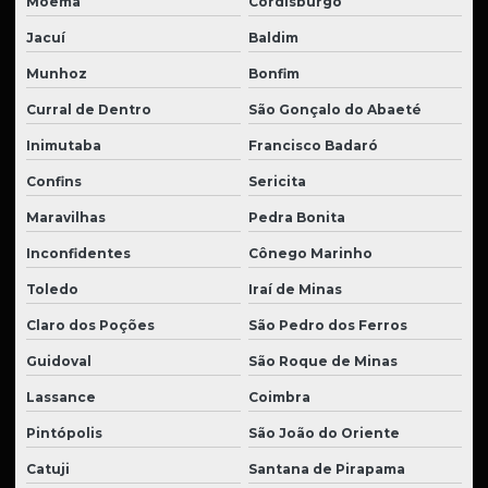
Moema
Cordisburgo
Jacuí
Baldim
Munhoz
Bonfim
Curral de Dentro
São Gonçalo do Abaeté
Inimutaba
Francisco Badaró
Confins
Sericita
Maravilhas
Pedra Bonita
Inconfidentes
Cônego Marinho
Toledo
Iraí de Minas
Claro dos Poções
São Pedro dos Ferros
Guidoval
São Roque de Minas
Lassance
Coimbra
Pintópolis
São João do Oriente
Catuji
Santana de Pirapama