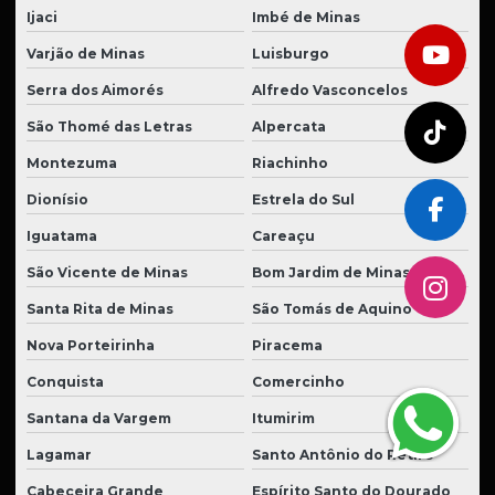
Ijaci
Imbé de Minas
Varjão de Minas
Luisburgo
Serra dos Aimorés
Alfredo Vasconcelos
São Thomé das Letras
Alpercata
Montezuma
Riachinho
Dionísio
Estrela do Sul
Iguatama
Careaçu
São Vicente de Minas
Bom Jardim de Minas
Santa Rita de Minas
São Tomás de Aquino
Nova Porteirinha
Piracema
Conquista
Comercinho
Santana da Vargem
Itumirim
Lagamar
Santo Antônio do Retiro
Cabeceira Grande
Espírito Santo do Dourado