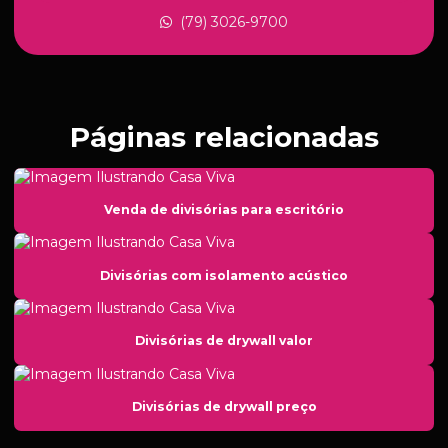
(79) 3026-9700
Empresa de isolamento acustico
Empresa de móveis para escritório
Empresa piso elevado
Páginas relacionadas
Empresa de piso vinilico
Empresa de tratamento acustico
Empresas de drywall em sergipe
Venda de divisórias para escritório
Empresas de instalação de piso vinilico
Divisórias com isolamento acústico
Forro acustico aracaju
Forro acustico para auditório
Divisórias de drywall valor
Forro decorativo para teto
Forro drywall em sergipe
Divisórias de drywall preço
Forro removivel gesso