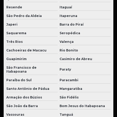
Resende
Itaguaí
São Pedro da Aldeia
Itaperuna
Japeri
Barra do Piraí
Saquarema
Seropédica
Três Rios
Valença
Cachoeiras de Macacu
Rio Bonito
Guapimirim
Casimiro de Abreu
São Francisco de
Paraty
Itabapoana
Paraíba do Sul
Paracambi
Santo Antônio de Pádua
Mangaratiba
Armação dos Búzios
São Fidélis
São João da Barra
Bom Jesus do Itabapoana
Vassouras
Tanguá