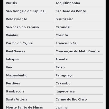
Buritis
Jequitinhonha
São Gonçalo do Sapucaí
São João da Ponte
Belo Oriente
Buritizeiro
São João do Paraíso
Carandaí
Bambuí
Corinto
Carmo do Cajuru
Francisco Sá
Raul Soares
Conceição do Mato Dentro
Inhapim
Abaeté
Ibiá
Serro
Muzambinho
Paraguaçu
Perdões
Caxambu
Itambacuri
Itapecerica
Santa Vitória
Carmo do Rio Claro
Monte Santo de Minas
Lajinha