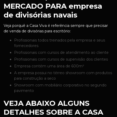
MERCADO PARA empresa
de divisórias navais
Veja porquê a Casa Viva é referência sempre que precisar
de venda de divisórias para escritório:
profissionais todos treinados pela empresa e seus
fornecedores
profissionais com cursos de atendimento ao cliente
profissionais com cursos de supervisão dos clientes
empresa contém uma área de 600m²
a empresa possui no térreo showroom com produtos
para construção a seco
showroom com mobiliário corporativo no segundo
pavimento
VEJA ABAIXO ALGUNS
DETALHES SOBRE A CASA