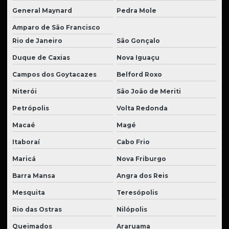
General Maynard
Pedra Mole
Amparo de São Francisco
Rio de Janeiro
São Gonçalo
Duque de Caxias
Nova Iguaçu
Campos dos Goytacazes
Belford Roxo
Niterói
São João de Meriti
Petrópolis
Volta Redonda
Macaé
Magé
Itaboraí
Cabo Frio
Maricá
Nova Friburgo
Barra Mansa
Angra dos Reis
Mesquita
Teresópolis
Rio das Ostras
Nilópolis
Queimados
Araruama