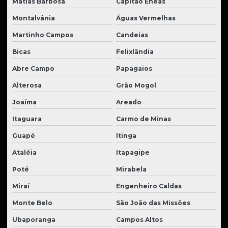
Matias Barbosa
Capitão Enéas
Montalvânia
Águas Vermelhas
Martinho Campos
Candeias
Bicas
Felixlândia
Abre Campo
Papagaios
Alterosa
Grão Mogol
Joaíma
Areado
Itaguara
Carmo de Minas
Guapé
Itinga
Ataléia
Itapagipe
Poté
Mirabela
Miraí
Engenheiro Caldas
Monte Belo
São João das Missões
Ubaporanga
Campos Altos