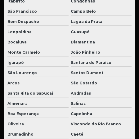
Itabirito
Congonhas
São Francisco
Campo Belo
Bom Despacho
Lagoa da Prata
Leopoldina
Guaxupé
Bocaiuva
Diamantina
Monte Carmelo
João Pinheiro
Igarapé
Santana do Paraíso
São Lourenço
Santos Dumont
Arcos
São Gotardo
Santa Rita do Sapucaí
Andradas
Almenara
Salinas
Boa Esperança
Capelinha
Oliveira
Visconde do Rio Branco
Brumadinho
Caeté