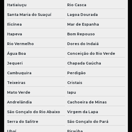
Itatiaiuçu
Rio Casca
Santa Maria do Suaçuí
Lagoa Dourada
Ilicínea
Mar de Espanha
Itapeva
Bom Repouso
Rio Vermelho
Dores do Indaiá
Água Boa
Conceição do Rio Verde
Jequeri
Chapada Gaúcha
Cambuquira
Perdigão
Teixeiras
Cristais
Mato Verde
Iapu
Andrelândia
Cachoeira de Minas
São Gonçalo do Rio Abaixo
Virgem da Lapa
Serra do Salitre
São Gonçalo do Pará
Ubaí
Piraúba