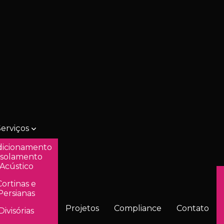
Serviços
icionamento
Isolamento
Acústico
Cortinas e
Persianas
Projetos
Compliance
Contato
Divisórias