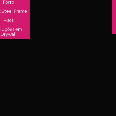
Forro
t Steel Frame
Pisos
luções em
Drywall