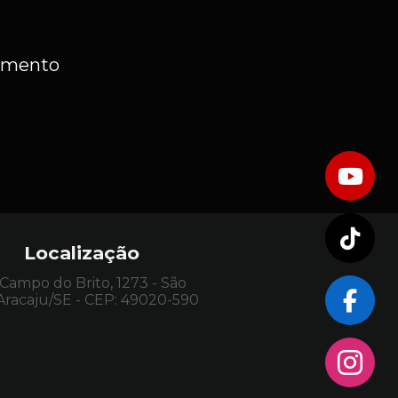
dimento
Localização
ampo do Brito, 1273 - São
 Aracaju/SE - CEP: 49020-590