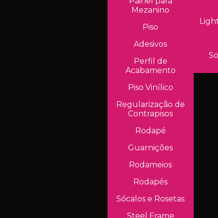
Painel para
Mezanino
Ligh
Piso
Adesivos
So
Perfil de
Acabamento
Piso Vinílico
Regularização de
Contrapisos
Rodapé
Guarnições
Rodameios
Rodapés
Sócalos e Rosetas
Steel Frame